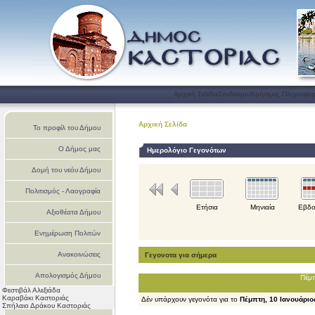
Αρχική Σελίδα
Σύνδεσμοι
Χρήσιμες Πληροφορ
Αρχική Σελίδα
Το προφίλ του Δήμου
Ο Δήμος μας
Ημερολόγιο Γεγονότων
Δομή του νεόυ Δήμου
Πολιτισμός - Λαογραφία
Ετήσια
Μηνιαία
Εβδο
Αξιοθέατα Δήμου
Ενημέρωση Πολιτών
Ανακοινώσεις
Γεγονοτα για σήμερα
Απολογισμός Δήμου
Πέμπ
Φεστιβάλ Αλεξιάδα
Καστοριάς
Καραβάκι Καστοριάς
Δέν υπάρχουν γεγονότα για το
Πέμπτη, 10 Ιανουάριο
Σπήλαιο Δράκου Καστοριάς