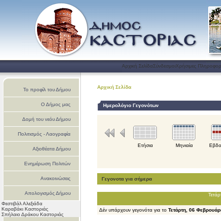
Αρχική Σελίδα
Σύνδεσμοι
Χρήσιμες Πληροφορ
Αρχική Σελίδα
Το προφίλ του Δήμου
Ο Δήμος μας
Ημερολόγιο Γεγονότων
Δομή του νεόυ Δήμου
Πολιτισμός - Λαογραφία
Ετήσια
Μηνιαία
Εβδο
Αξιοθέατα Δήμου
Ενημέρωση Πολιτών
Ανακοινώσεις
Γεγονοτα για σήμερα
Απολογισμός Δήμου
Τετάρ
Φεστιβάλ Αλεξιάδα
Καστοριάς
Καραβάκι Καστοριάς
Δέν υπάρχουν γεγονότα για το
Τετάρτη, 06 Φεβρουάρ
Σπήλαιο Δράκου Καστοριάς