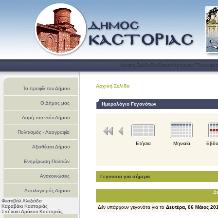
Αρχική Σελίδα
Σύνδεσμοι
Χρήσιμες Πληροφορ
Αρχική Σελίδα
Το προφίλ του Δήμου
Ο Δήμος μας
Ημερολόγιο Γεγονότων
Δομή του νεόυ Δήμου
Πολιτισμός - Λαογραφία
Ετήσια
Μηνιαία
Εβδο
Αξιοθέατα Δήμου
Ενημέρωση Πολιτών
Ανακοινώσεις
Γεγονοτα για σήμερα
Απολογισμός Δήμου
Δε
Φεστιβάλ Αλεξιάδα
Καστοριάς
Καραβάκι Καστοριάς
Δέν υπάρχουν γεγονότα για το
Δευτέρα, 06 Μάιος 20
Σπήλαιο Δράκου Καστοριάς