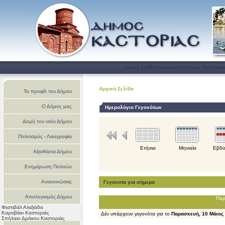
Αρχική Σελίδα
Σύνδεσμοι
Χρήσιμες Πληροφορ
Αρχική Σελίδα
Το προφίλ του Δήμου
Ο Δήμος μας
Ημερολόγιο Γεγονότων
Δομή του νεόυ Δήμου
Πολιτισμός - Λαογραφία
Ετήσια
Μηνιαία
Εβδο
Αξιοθέατα Δήμου
Ενημέρωση Πολιτών
Ανακοινώσεις
Γεγονοτα για σήμερα
Απολογισμός Δήμου
Παρ
Φεστιβάλ Αλεξιάδα
Καστοριάς
Καραβάκι Καστοριάς
Δέν υπάρχουν γεγονότα για το
Παρασκευή, 10 Μάιος
Σπήλαιο Δράκου Καστοριάς