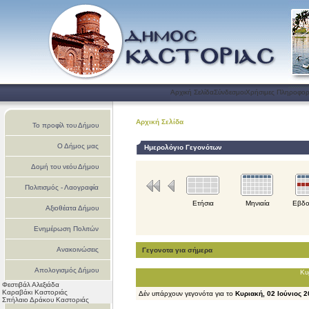
Αρχική Σελίδα
Σύνδεσμοι
Χρήσιμες Πληροφορ
Αρχική Σελίδα
Το προφίλ του Δήμου
Ο Δήμος μας
Ημερολόγιο Γεγονότων
Δομή του νεόυ Δήμου
Πολιτισμός - Λαογραφία
Ετήσια
Μηνιαία
Εβδο
Αξιοθέατα Δήμου
Ενημέρωση Πολιτών
Ανακοινώσεις
Γεγονοτα για σήμερα
Απολογισμός Δήμου
Κυ
Φεστιβάλ Αλεξιάδα
Καστοριάς
Καραβάκι Καστοριάς
Δέν υπάρχουν γεγονότα για το
Κυριακή, 02 Ιούνιος 
Σπήλαιο Δράκου Καστοριάς