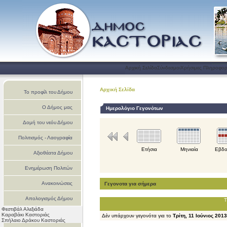
Αρχική Σελίδα
Σύνδεσμοι
Χρήσιμες Πληροφορ
Αρχική Σελίδα
Το προφίλ του Δήμου
Ο Δήμος μας
Ημερολόγιο Γεγονότων
Δομή του νεόυ Δήμου
Πολιτισμός - Λαογραφία
Ετήσια
Μηνιαία
Εβδο
Αξιοθέατα Δήμου
Ενημέρωση Πολιτών
Ανακοινώσεις
Γεγονοτα για σήμερα
Απολογισμός Δήμου
Τ
Φεστιβάλ Αλεξιάδα
Καστοριάς
Καραβάκι Καστοριάς
Δέν υπάρχουν γεγονότα για το
Τρίτη, 11 Ιούνιος 2013
Σπήλαιο Δράκου Καστοριάς