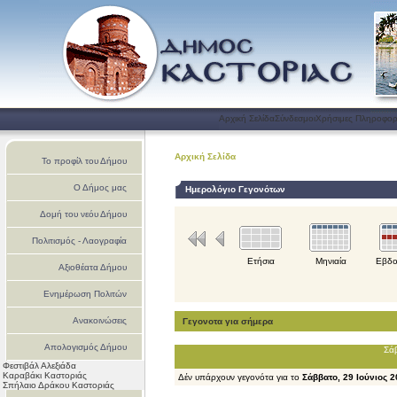
Αρχική Σελίδα
Σύνδεσμοι
Χρήσιμες Πληροφορ
Αρχική Σελίδα
Το προφίλ του Δήμου
Ο Δήμος μας
Ημερολόγιο Γεγονότων
Δομή του νεόυ Δήμου
Πολιτισμός - Λαογραφία
Ετήσια
Μηνιαία
Εβδο
Αξιοθέατα Δήμου
Ενημέρωση Πολιτών
Ανακοινώσεις
Γεγονοτα για σήμερα
Απολογισμός Δήμου
Σάβ
Φεστιβάλ Αλεξιάδα
Καστοριάς
Καραβάκι Καστοριάς
Δέν υπάρχουν γεγονότα για το
Σάββατο, 29 Ιούνιος 
Σπήλαιο Δράκου Καστοριάς