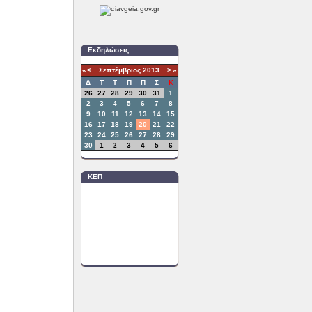
Εκδηλώσεις
«
<
Σεπτέμβριος
2013
>
»
Δ
T
Τ
Π
Π
Σ
Κ
26
27
28
29
30
31
1
2
3
4
5
6
7
8
9
10
11
12
13
14
15
16
17
18
19
20
21
22
23
24
25
26
27
28
29
30
1
2
3
4
5
6
ΚΕΠ