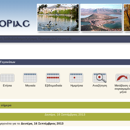
κή Σελίδα
Σύνδεσμοι
Χρήσιμες Πληροφορίες
Επικοινωνία
 Γεγονότων
Ετήσια
Μηνιαία
Εβδομαδιαία
Ημερήσια
Αναζήτηση
Μετάβαση 
συγκεκριμέ
μήνα
α σήμερα
Δευτέρα, 16 Σεπτέμβριος 2013
γεγονότα για το
Δευτέρα, 16 Σεπτέμβριος 2013