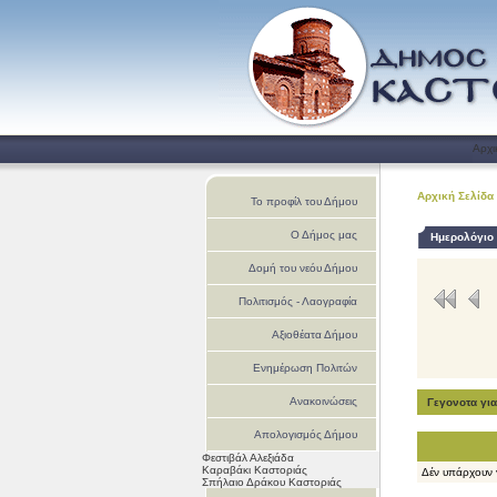
Αρχι
Αρχική Σελίδα
Το προφίλ του Δήμου
Ο Δήμος μας
Ημερολόγιο
Δομή του νεόυ Δήμου
Πολιτισμός - Λαογραφία
Αξιοθέατα Δήμου
Ενημέρωση Πολιτών
Ανακοινώσεις
Γεγονοτα γι
Απολογισμός Δήμου
Φεστιβάλ Αλεξιάδα
Καστοριάς
Καραβάκι Καστοριάς
Δέν υπάρχουν 
Σπήλαιο Δράκου Καστοριάς