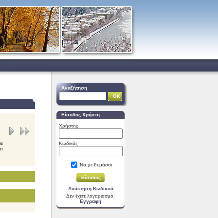
Αναζήτηση
Είσοδος Χρήστη
Χρήστης
σε
Κωδικός
νο
Να με θυμάσαι
Ανάκτηση Κωδικού
Δεν έχετε λογαριασμό;
Εγγραφή