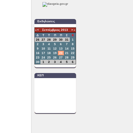
Εκδηλώσεις
«
<
Σεπτέμβριος
2013
>
»
Δ
T
Τ
Π
Π
Σ
Κ
26
27
28
29
30
31
1
2
3
4
5
6
7
8
9
10
11
12
13
14
15
16
17
18
19
20
21
22
23
24
25
26
27
28
29
30
1
2
3
4
5
6
ΚΕΠ