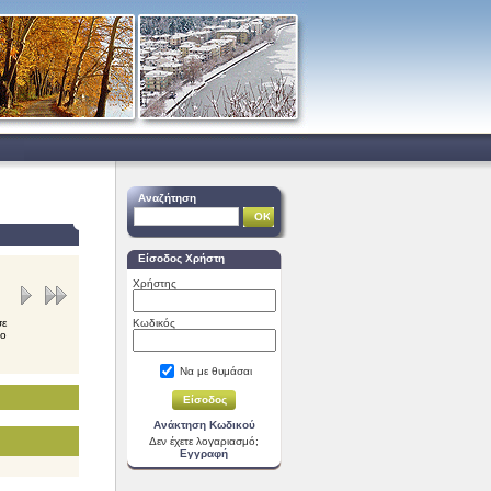
Αναζήτηση
Είσοδος Χρήστη
Χρήστης
σε
Κωδικός
νο
Να με θυμάσαι
Ανάκτηση Κωδικού
Δεν έχετε λογαριασμό;
Εγγραφή