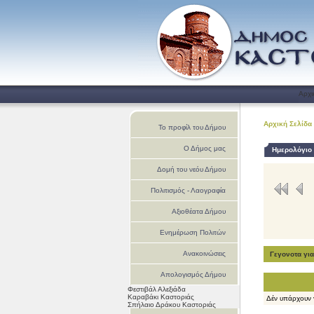
Αρχι
Αρχική Σελίδα
Το προφίλ του Δήμου
Ο Δήμος μας
Ημερολόγιο
Δομή του νεόυ Δήμου
Πολιτισμός - Λαογραφία
Αξιοθέατα Δήμου
Ενημέρωση Πολιτών
Ανακοινώσεις
Γεγονοτα γι
Απολογισμός Δήμου
Φεστιβάλ Αλεξιάδα
Καστοριάς
Καραβάκι Καστοριάς
Δέν υπάρχουν 
Σπήλαιο Δράκου Καστοριάς