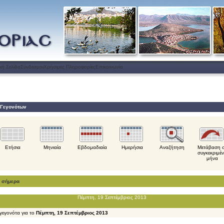
κή Σελίδα
Σύνδεσμοι
Χρήσιμες Πληροφορίες
Επικοινωνία
 Γεγονότων
Ετήσια
Μηνιαία
Εβδομαδιαία
Ημερήσια
Αναζήτηση
Μετάβαση 
συγκεκριμέ
μήνα
α σήμερα
Πέμπτη, 19 Σεπτέμβριος 2013
γεγονότα για το
Πέμπτη, 19 Σεπτέμβριος 2013