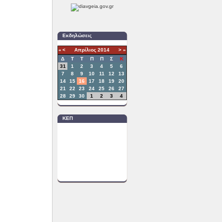
Εκδηλώσεις
«
<
Απρίλιος
2014
>
»
Δ
T
Τ
Π
Π
Σ
Κ
31
1
2
3
4
5
6
7
8
9
10
11
12
13
14
15
16
17
18
19
20
21
22
23
24
25
26
27
28
29
30
1
2
3
4
ΚΕΠ