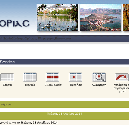
κή Σελίδα
Σύνδεσμοι
Χρήσιμες Πληροφορίες
Επικοινωνία
 Γεγονότων
Ετήσια
Μηνιαία
Εβδομαδιαία
Ημερήσια
Αναζήτηση
Μετάβαση 
συγκεκριμέ
μήνα
α σήμερα
Τετάρτη, 23 Απρίλιος 2014
γεγονότα για το
Τετάρτη, 23 Απρίλιος 2014