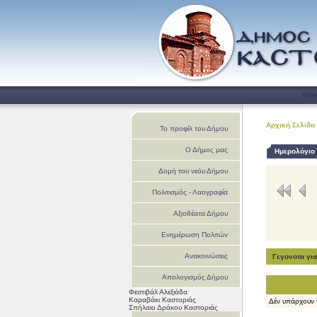
Αρχι
Αρχική Σελίδα
Το προφίλ του Δήμου
Ο Δήμος μας
Ημερολόγιο
Δομή του νεόυ Δήμου
Πολιτισμός - Λαογραφία
Αξιοθέατα Δήμου
Ενημέρωση Πολιτών
Ανακοινώσεις
Γεγονοτα γι
Απολογισμός Δήμου
Φεστιβάλ Αλεξιάδα
Καστοριάς
Καραβάκι Καστοριάς
Δέν υπάρχουν 
Σπήλαιο Δράκου Καστοριάς