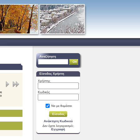
Αναζήτηση
Είσοδος Χρήστη
Χρήστης
σε
Κωδικός
νο
Να με θυμάσαι
Ανάκτηση Κωδικού
Δεν έχετε λογαριασμό;
Εγγραφή