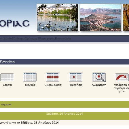
κή Σελίδα
Σύνδεσμοι
Χρήσιμες Πληροφορίες
Επικοινωνία
 Γεγονότων
Ετήσια
Μηνιαία
Εβδομαδιαία
Ημερήσια
Αναζήτηση
Μετάβαση 
συγκεκριμέ
μήνα
α σήμερα
Σάββατο, 26 Απρίλιος 2014
γεγονότα για το
Σάββατο, 26 Απρίλιος 2014