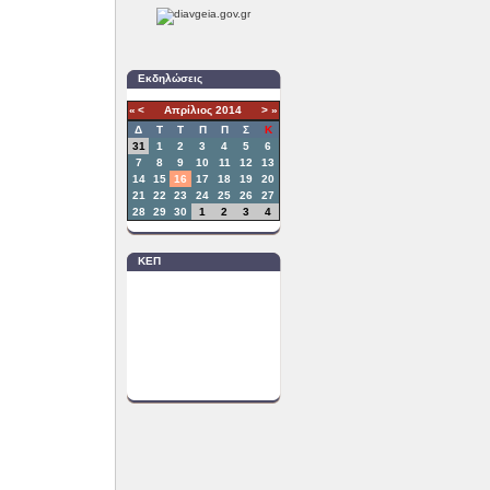
Εκδηλώσεις
«
<
Απρίλιος
2014
>
»
Δ
T
Τ
Π
Π
Σ
Κ
31
1
2
3
4
5
6
7
8
9
10
11
12
13
14
15
16
17
18
19
20
21
22
23
24
25
26
27
28
29
30
1
2
3
4
ΚΕΠ