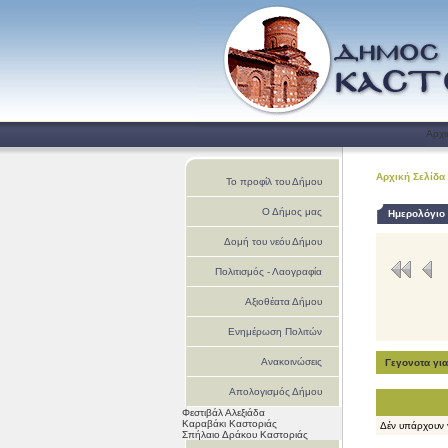
Αρχι
Αρχική Σελίδα
Το προφίλ του Δήμου
Ο Δήμος μας
Ημερολόγιο
Δομή του νεόυ Δήμου
Πολιτισμός - Λαογραφία
Αξιοθέατα Δήμου
Ενημέρωση Πολιτών
Ανακοινώσεις
Γεγονοτα γι
Απολογισμός Δήμου
Φεστιβάλ Αλεξιάδα
Καστοριάς
Καραβάκι Καστοριάς
Δέν υπάρχουν 
Σπήλαιο Δράκου Καστοριάς