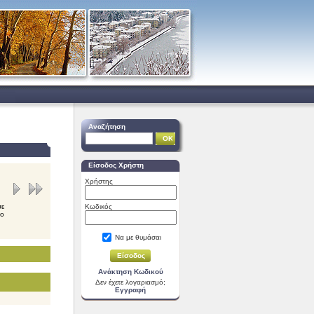
Αναζήτηση
Είσοδος Χρήστη
Χρήστης
σε
Κωδικός
νο
Να με θυμάσαι
Ανάκτηση Κωδικού
Δεν έχετε λογαριασμό;
Εγγραφή