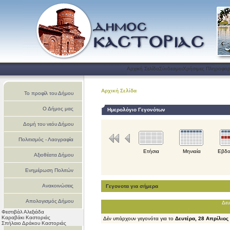
Αρχική Σελίδα
Σύνδεσμοι
Χρήσιμες Πληροφορ
Αρχική Σελίδα
Το προφίλ του Δήμου
Ο Δήμος μας
Ημερολόγιο Γεγονότων
Δομή του νεόυ Δήμου
Πολιτισμός - Λαογραφία
Ετήσια
Μηνιαία
Εβδο
Αξιοθέατα Δήμου
Ενημέρωση Πολιτών
Ανακοινώσεις
Γεγονοτα για σήμερα
Απολογισμός Δήμου
Δευ
Φεστιβάλ Αλεξιάδα
Καστοριάς
Καραβάκι Καστοριάς
Δέν υπάρχουν γεγονότα για το
Δευτέρα, 28 Απρίλιος
Σπήλαιο Δράκου Καστοριάς