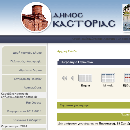
Αρχική Σελίδα
Σύνδεσμοι
Χρήσιμες Πληροφορ
Αρχική Σελίδα
Δομή του νεόυ Δήμου
Πολιτισμός - Λαογραφία
Ημερολόγιο Γεγονότων
Αξιοθέατα Δήμου
Ενημέρωση Πολιτών
Ετήσια
Μηνιαία
Εβδο
Ανακοινώσεις
Καραβάκι Καστοριάς
Σπήλαιο Δράκου Καστοριάς
RunGreece
Γεγονοτα για σήμερα
Επιχειρησιακό 2012-2014
Παρασκ
Κοινωνικά Επιδόματα
Δέν υπάρχουν γεγονότα για το
Παρασκευή, 19 Σεπτέ
Ραγκουτσάρια 2014