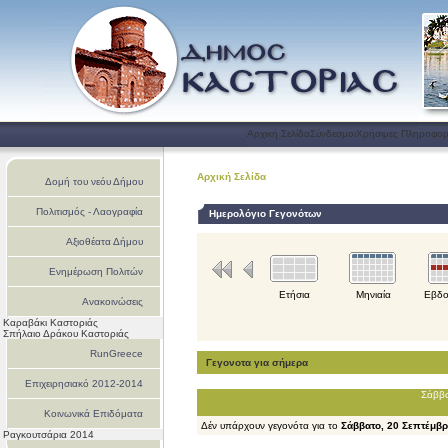
Αρχική Σελίδα
Σύνδεσμοι
Χρήσιμες Πληροφορ
Αρχική Σελίδα
Δομή του νεόυ Δήμου
Πολιτισμός - Λαογραφία
Ημερολόγιο Γεγονότων
Αξιοθέατα Δήμου
Ενημέρωση Πολιτών
Ετήσια
Μηνιαία
Εβδο
Ανακοινώσεις
Καραβάκι Καστοριάς
Σπήλαιο Δράκου Καστοριάς
RunGreece
Γεγονοτα για σήμερα
Επιχειρησιακό 2012-2014
Σάββα
Κοινωνικά Επιδόματα
Δέν υπάρχουν γεγονότα για το
Σάββατο, 20 Σεπτέμβρ
Ραγκουτσάρια 2014