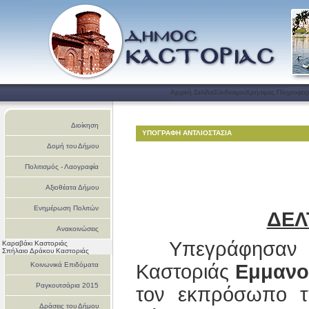
Αρχική Σελίδα
Σύνδεσμοι
Χρήσιμες Πληροφορ
Διοίκηση
ΥΠΟΓΡΑΦΗ ΑΝΤΛΙΟΣΤΑΣΙΑ
Δομή του Δήμου
Πολιτισμός - Λαογραφία
Αξιοθέατα Δήμου
Ενημέρωση Πολιτών
ΔΕΛ
Ανακοινώσεις
Υπεγράφησ
Καραβάκι Καστοριάς
Σπήλαιο Δράκου Καστοριάς
Καστοριάς
Εμμανο
Κοινωνικά Επιδόματα
Ραγκουτσάρια 2015
τον εκπρόσωπο τ
Δράσεις του Δήμου