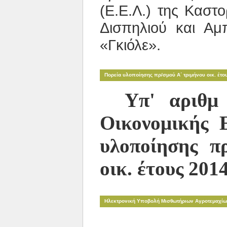
(Ε.Ε.Λ.) της Καστ
Δισπηλιού και Αμ
«Γκιόλε».
Πορεία υλοποίησης πρ/σμού Α΄ τριμήνου οικ. έτο
Υπ' αριθμ
Οικονομικής 
υλοποίησης π
οικ. έτους 20
Ηλεκτρονική Υποβολή Μισθωτήριων Αγροτεμαχί