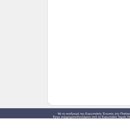
Με τη συνδρομή της Ευρωπαϊκής Ένωσης στο Πλαίσιο 
Έργο συγχρηματοδοτούμενο από το Ευρωπαϊκό Ταμείο Πε