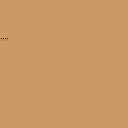
?
?
?
?