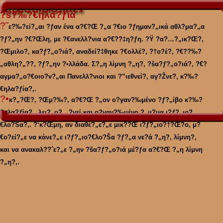
?š?‰?€ηλα?ƒία
?˜
ε?‰?εί?„αι ?ƒαν ένα α?€?Œ ?„α ?€ιο ?ƒημαν?„ικά αθλ?μα?„α
?ƒ?„ην ?€?Œλη, με ?€ανελλ?νια α?€??‡η?ƒη. ?Ÿ ?α?…?„ικ?Œ?‚
?Œμιλο?‚ κα?ƒ?„ο?ιά?‚ αναδεί?‡θηκε ?€ολλέ?‚ ?†ο?έ?‚ ?€??‰?
„αθλη?„??‚ ?ƒ?„ην ?•λλάδα. Σ?„η λίμνη ?„η?‚ ?šα?ƒ?„ο?ιά?‚ ?€?
αγμα?„ο?€οιο?ν?„αι Πανελλ?νιοι και ?”ιεθνεί?‚ αγ?Žνε?‚ κ?‰?
€ηλα?ƒία?‚.
?•
κ?„?Œ?‚ ?Œμ?‰?‚ α?€?Œ ?„ον ο?γαν?‰μένο ?ƒ?„ίβο κ?‰?
€ηλα?ƒία?‚, λει?„ο?…?γεί και ο?γαν?‰μένο ?„μ?μα ι?ƒ?„ιο?
€λο?Šα?‚. ?‘κ?Œμη, αν διαθέ?„ε?„ε μικ??Œ ι?ƒ?„ιο?†?Œ?ο, μ?
€ο?εί?„ε να κάνε?„ε ι?ƒ?„ιο?€λο?Šα ?ƒ?„α νε?ά ?„η?‚ λίμνη?‚
και να ανακαλ??ˆε?„ε ?„ην ?šα?ƒ?„ο?ιά μέ?ƒα α?€?Œ ?„η λίμνη
?„η?‚.