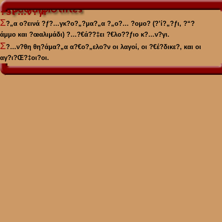
?š?…ν?γι
Σ
?„α ο?εινά ?ƒ?…γκ?ο?„?μα?„α ?„ο?… ?ομο? (?’ί?„?ƒι, ?“?
άμμο και ?œαλιμάδι) ?…?€ά??‡ει ?€λο??ƒιο κ?…ν?γι.
Σ
?…ν?θη θη?άμα?„α α?€ο?„ελο?ν οι λαγοί, οι ?€έ?δικε?‚ και οι
αγ?ι?Œ?‡οι?οι.