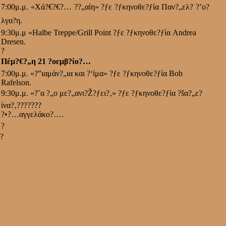
7:00μ.μ. «Χά?€?€?… ??„αίη» ?ƒε ?ƒκηνοθε?ƒία Παν?„ελ? ?’ο?
λγα?η.
9:30μ.μ «
Halbe
Treppe
/
Grill
Point
?ƒε ?ƒκηνοθε?ƒία
Andrea
Dresen
.
?
Πέμ?€?„η 21 ?οεμβ?ίο?…
7:00μ.μ. «?”ιαμάν?„ια και ?‘ίμα» ?ƒε ?ƒκηνοθε?ƒία
Bob
Rafelson
.
9:30μ.μ. «?˜α ?„ο με?„ανι?Ž?ƒει?‚» ?ƒε ?ƒκηνοθε?ƒία ?šα?„ε?
ίνα?‚
???????
?•?…αγγελάκο?….
?
?