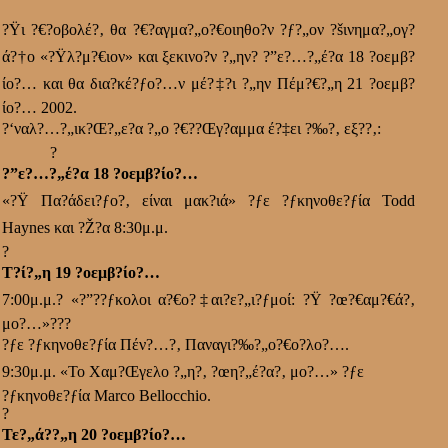
?Ÿι ?€?οβολέ?‚ θα ?€?αγμα?„ο?€οιηθο?ν ?ƒ?„ον ?šινημα?„ογ?
ά?†ο «?Ÿλ?μ?€ιον» και ξεκινο?ν ?„ην
?
?”ε?…?„έ?α 18 ?οεμβ?
ίο?… και θα δια?κέ?ƒο?…ν μέ?‡?ι ?„ην Πέμ?€?„η 21 ?οεμβ?
ίο?… 2002.
?‘ναλ?…?„ικ?Œ?„ε?α ?„ο ?€??Œγ?αμμα έ?‡ει ?‰?‚ εξ??‚:
?
?”ε?…?„έ?α 18 ?οεμβ?ίο?…
«?Ÿ Πα?άδει?ƒο?‚ είναι μακ?ιά» ?ƒε ?ƒκηνοθε?ƒία
Todd
Haynes
και ?Ž?α 8:30μ.μ.
?
Τ?ί?„η 19 ?οεμβ?ίο?…
7:00μ.μ.
?
«?”??ƒκολοι α?€ο?‡αι?ε?„ι?ƒμοί: ?Ÿ ?œ?€αμ?€ά?‚
μο?…»
???
?ƒε ?ƒκηνοθε?ƒία Πέν?…?‚ Παναγι?‰?„ο?€ο?λο?….
9:30μ.μ. «Το Χαμ?Œγελο ?„η?‚ ?œη?„έ?α?‚ μο?…» ?ƒε
?ƒκηνοθε?ƒία
Marco Bellocchio.
?
Τε?„ά??„η 20 ?οεμβ?ίο?…