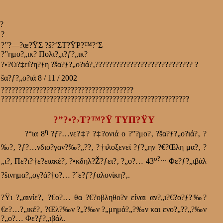
?
?
?”?—?œ?ŸΣ ?š?‘ΣΤ?ŸΡ?™?‘Σ
?”ημο?„ικ? Πολι?„ι?ƒ?„ικ?
?•?€ι?‡εί?η?ƒη ?šα?ƒ?„ο?ιά?‚
????????????????????????????
?
šα?ƒ?„ο?ιά 8 / 11 / 2002
??????????????????????????????????????
??????????????????????????????????????????????????????
?”?•?›Τ?™?Ÿ ΤΥΠ?ŸΥ
η
?“ια 8
?ƒ?…νε?‡? ?‡?ονιά ο ?”?μο?‚ ?šα?ƒ?„ο?ιά?‚ ?
‰?‚ ?ƒ?…νδιο?γαν?‰?„??‚ ?†ιλοξενεί ?ƒ?„ην ?€?Œλη μα?‚ ?
ο?…
„ι?‚ Πε?ι?†ε?ειακέ?‚ ?•κδηλ?Ž?ƒει?‚ ?„ο?… 43
Φε?ƒ?„ιβάλ
?šινημα?„ογ?ά?†ο?… ?˜ε?ƒ?ƒαλονίκη?‚.
?Ÿι ?„αινίε?‚ ?€ο?… θα ?€?οβληθο?ν είναι αν?„ι?€?ο?ƒ?‰?
€ε?…?„ικέ?‚ ?Œλ?‰ν ?„?‰ν ?„μημά?„?‰ν και ενο?„??„?‰ν
?„ο?… Φε?ƒ?„ιβάλ.