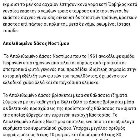
ικριοισι το μεν κου αρχαίον έστησαν κονό νομα εστί Όρβηλος κατά
γυναίκα εκάστην ο γαμέων τρεις σταυρους υπίστησι αγεται δε
έκαστος συχνας γυναίκας οικεουσι δε τοιούτων τρόπων, κρατέων
έκαστος επί πάντες οι πολιηται, μετά δε νόμω ρεωμένοι ίστασι
τοιώδε.
Απολιθωμένο δάσος Νοστίμου
Το Απολιθωμένο Δάσος Νοστίμου που το 1961 ανακάλυψε ομάδα
Γερμανών επιστημόνων αποτελείται κυρίως από τροπικά και
υποτροπικά φυτά, γεγονός που προσδίδει ιδιαίτερη σημασία στην
ιστορική εξέλιξη των φυτών του παρελθόντος, όχι μόνο στον
ελλαδικό χώρο αλλά και σε παγκόσμια κλίμακα.
Το Απολιθωμένο Δάσος βρίσκεται μέσα σε θαλάσσια ιζήματα.
Σύμφωνα με τον καθηγητή κ. Βελιτζέλο το Δάσος βρίσκεται μέσα
σε δελταικές προσχώσεις της προϊστορικής θάλασσας τα κύματα
της οποίας έβρεχαν την ευρύτερη περιοχή Καστοριάς. Το
Απολιθωμένο Δάσος Νοστίμου αποτελεί ένα από τα πιο αξιόλογα
ευρήματα του ευρωπαϊκού χώρου. Υπάρχει μεγάλος αριθμός
κορμών, μήκους 5 έως 10 μέτρων και διαμέτρου 40 έως 80