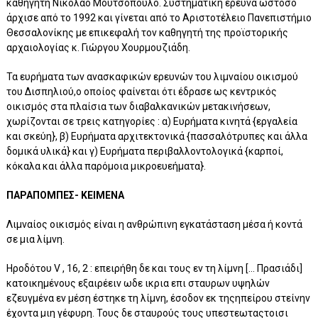
καθηγητή Νικόλαο Μουτσόπουλο. Συστηματική έρευνα ωστόσο
άρχισε από το 1992 και γίνεται από το Αριστοτέλειο Πανεπιστήμιο
Θεσσαλονίκης με επικεφαλή τον καθηγητή της προϊστορικής
αρχαιολογίας κ. Γιώργου Χουρμουζιάδη.
Τα ευρήματα των ανασκαφικών ερευνών του λιμναίου οικισμού
του Δισπηλιού,ο οποίος φαίνεται ότι έδρασε ως κεντρικός
οικισμός στα πλαίσια των διαβαλκανικών μετακινήσεων,
χωρίζονται σε τρεις κατηγορίες : α) Ευρήματα κινητά {εργαλεία
και σκεύη}, β) Ευρήματα αρχιτεκτονικά {πασσαλότρυπες και άλλα
δομικά υλικά} και γ) Ευρήματα περιβαλλοντολογικά {καρποί,
κόκαλα και άλλα παρόμοια μικροευεήματα}.
ΠΑΡΑΠΟΜΠΕΣ- ΚΕΙΜΕΝΑ
Λιμναίος οικισμός είναι η ανθρώπινη εγκατάσταση μέσα ή κοντά
σε μια λίμνη.
Ηροδότου V , 16, 2 : επειρήθη δε και τους εν τη λίμνη [… Πρασιάδι]
κατοικημένους εξαιρέειν ωδε ικρια επι σταυρων υψηλών
εζευγμένα εν μέση έστηκε τη λίμνη, έσοδον εκ τηςηπείρου στείνην
έχοντα μιη γέφυρη. Τους δε σταυρούς τους υπεστεωταςτοισι