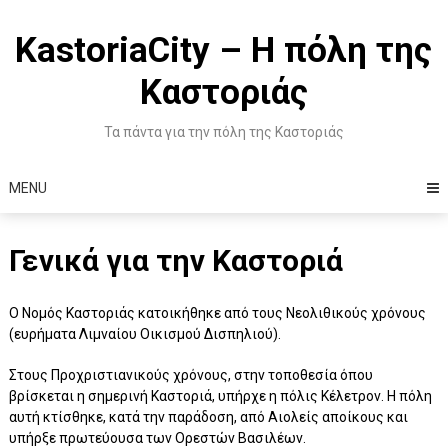
Skip
to
KastoriaCity – Η πόλη της
content
Καστοριάς
Τα πάντα για την πόλη της Καστοριάς
MENU
Γενικά για την Καστοριά
Ο Νομός Καστοριάς κατοικήθηκε από τους Νεολιθικούς χρόνους
(ευρήματα Λιμναίου Οικισμού Δισπηλιού).
Στους Προχριστιανικούς χρόνους, στην τοποθεσία όπου
βρίσκεται η σημερινή Καστοριά, υπήρχε η πόλις Κέλετρον. Η πόλη
αυτή κτίσθηκε, κατά την παράδοση, από Αιολείς αποίκους και
υπήρξε πρωτεύουσα των Ορεστών Βασιλέων.