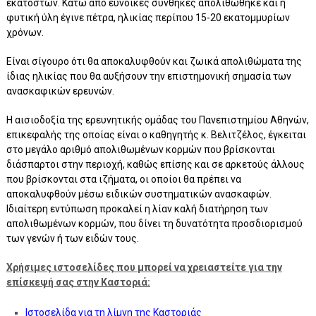
εκατοστών. Κάτω από ευνοϊκές συνθήκες απολιθώθηκε και η
φυτική ύλη έγινε πέτρα, ηλικίας περίπου 15-20 εκατομμυρίων
χρόνων.
Είναι σίγουρο ότι θα αποκαλυφθούν και ζωικά απολιθώματα της
ίδιας ηλικίας που θα αυξήσουν την επιστημονική σημασία των
ανασκαφικών ερευνών.
Η αισιοδοξία της ερευνητικής ομάδας του Πανεπιστημίου Αθηνών,
επικεφαλής της οποίας είναι ο καθηγητής κ. Βελιτζέλος, έγκειται
στο μεγάλο αριθμό απολιθωμένων κορμών που βρίσκονται
διάσπαρτοι στην περιοχή, καθώς επίσης και σε αρκετούς άλλους
που βρίσκονται στα ιζήματα, οι οποίοι θα πρέπει να
αποκαλυφθούν μέσω ειδικών συστηματικών ανασκαφών.
Ιδιαίτερη εντύπωση προκαλεί η λίαν καλή διατήρηση των
απολιθωμένων κορμών, που δίνει τη δυνατότητα προσδιορισμού
των γενών ή των ειδών τους.
Χρήσιμες ιστοσελίδες που μπορεί να χρειαστείτε για την
επίσκεψή σας στην Καστοριά:
Ιστοσελίδα για τη λίμνη της Καστοριάς