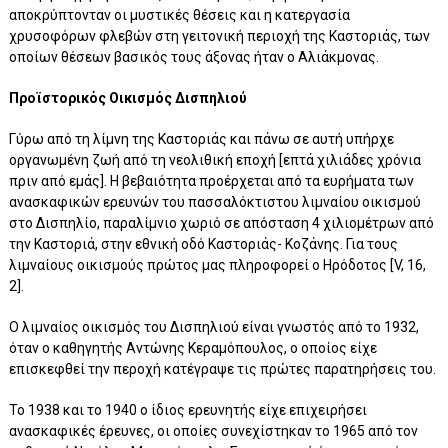
αποκρύπτονταν οι μυστικές θέσεις και η κατεργασία
χρυσοφόρων φλεβών στη γειτονική περιοχή της Καστοριάς, των
οποίων θέσεων βασικός τους άξονας ήταν ο Αλιάκμονας.
Προϊστορικός Οικισμός Δισπηλιού
Γύρω από τη λίμνη της Καστοριάς και πάνω σε αυτή υπήρχε
οργανωμένη ζωή από τη νεολιθική εποχή [επτά χιλιάδες χρόνια
πριν από εμάς]. Η βεβαιότητα προέρχεται από τα ευρήματα των
ανασκαφικών ερευνών του πασσαλόκτιστου λιμναίου οικισμού
στο Δισπηλίο, παραλίμνιο χωριό σε απόσταση 4 χιλιομέτρων από
την Καστοριά, στην εθνική οδό Καστοριάς- Κοζάνης. Για τους
λιμναίους οικισμούς πρώτος μας πληροφορεί ο Ηρόδοτος [V, 16,
2].
Ο λιμναίος οικισμός του Δισπηλιού είναι γνωστός από το 1932,
όταν ο καθηγητής Αντώνης Κεραμόπουλος, ο οποίος είχε
επισκεφθεί την περοχή κατέγραψε τις πρώτες παρατηρήσεις του.
Το 1938 και το 1940 ο ίδιος ερευνητής είχε επιχειρήσει
ανασκαφικές έρευνες, οι οποίες συνεχίστηκαν το 1965 από τον