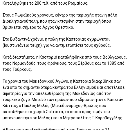
Καταλήφθηκε το 200 π.Χ. από τους Ρωμαίους.
Στους Ρωμαϊκούς χρόνους, κέντρο της περιοχής ήταν η πόλη
Διοκλητιανούπολη, που ήταν κτισμένη στην περιοχή όπου
βρίσκεται σήμερα το Άργος Ορεστικό.
Στα Βυζαντινά χρόνια, η πόλη της Καστοριάς οχυρώνεται
(Ιουστινιάνεια τείχη), για να αντιμετωπίσει τους εχθρούς.
Κατά διαστήματα, η Καστοριά καταλήφθηκε από τους Βούλγαρους,
τους Νορμανδούς, τους Φράγκους, τους Σέρβους και το 1385 από
τους Τούρκους.
Τα χρόνια του Μακεδονικού Αγώνα, η Καστοριά διακρίθηκε σαν
ένα από τα σημαντικότερα κέντρα του Ελληνισμού και αποτέλεσε
αφετηρία για την απελευθέρωση της Μακεδονίας από τον
τουρκικό ζυγό. Μεταξύ των ηρώων που έδρασαν ήταν ο Καπετάν
Κώττας, ο Παύλος Μελάς (Μακεδονομάχος-θρύλος που
σκοτώθηκε στο χωριό Στάτιστα, το οποίο προς τιμήν του
μετονομάστηκε σε Μελάς) και ο Μητροπολίτης Γ. Καραβαγγέλης.
Η Καστοριά απελευθερώθηκε από τους Τούρκους στις 11