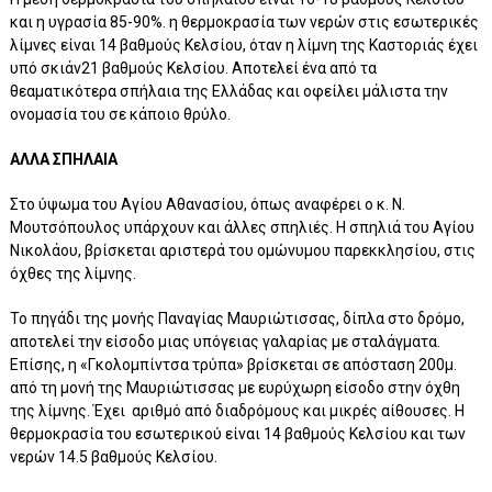
και η υγρασία 85-90%. η θερμοκρασία των νερών στις εσωτερικές
λίμνες είναι 14 βαθμούς Κελσίου, όταν η λίμνη της Καστοριάς έχει
υπό σκιάν21 βαθμούς Κελσίου. Αποτελεί ένα από τα
θεαματικότερα σπήλαια της Ελλάδας και οφείλει μάλιστα την
ονομασία του σε κάποιο θρύλο.
ΑΛΛΑ ΣΠΗΛΑΙΑ
Στο ύψωμα του Αγίου Αθανασίου, όπως αναφέρει ο κ. Ν.
Μουτσόπουλος υπάρχουν και άλλες σπηλιές. Η σπηλιά του Αγίου
Νικολάου, βρίσκεται αριστερά του ομώνυμου παρεκκλησίου, στις
όχθες της λίμνης.
Το πηγάδι της μονής Παναγίας Μαυριώτισσας, δίπλα στο δρόμο,
αποτελεί την είσοδο μιας υπόγειας γαλαρίας με σταλάγματα.
Επίσης, η «Γκολομπίντσα τρύπα» βρίσκεται σε απόσταση 200μ.
από τη μονή της Μαυριώτισσας με ευρύχωρη είσοδο στην όχθη
της λίμνης. Έχει αριθμό από διαδρόμους και μικρές αίθουσες. Η
θερμοκρασία του εσωτερικού είναι 14 βαθμούς Κελσίου και των
νερών 14.5 βαθμούς Κελσίου.