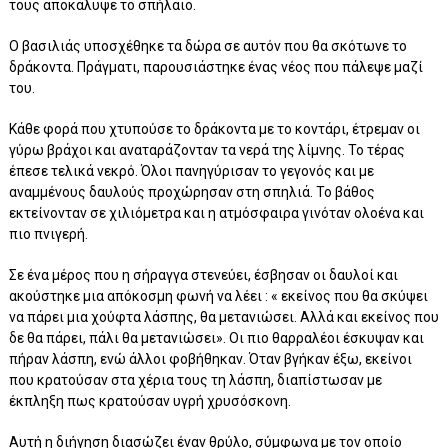
τους αποκάλυψε το σπήλαιο.
Ο βασιλιάς υποσχέθηκε τα δώρα σε αυτόν που θα σκότωνε το
δράκοντα. Πράγματι, παρουσιάστηκε ένας νέος που πάλεψε μαζί
του.
Κάθε φορά που χτυπούσε το δράκοντα με το κοντάρι, έτρεμαν οι
γύρω βράχοι και αναταράζονταν τα νερά της λίμνης. Το τέρας
έπεσε τελικά νεκρό. Όλοι πανηγύρισαν το γεγονός και με
αναμμένους δαυλούς προχώρησαν στη σπηλιά. Το βάθος
εκτείνονταν σε χιλιόμετρα και η ατμόσφαιρα γινόταν ολοένα και
πιο πνιγερή.
Σε ένα μέρος που η σήραγγα στενεύει, έσβησαν οι δαυλοί και
ακούστηκε μια απόκοσμη φωνή να λέει : « εκείνος που θα σκύψει
να πάρει μια χούφτα λάσπης, θα μετανιώσει. Αλλά και εκείνος που
δε θα πάρει, πάλι θα μετανιώσει». Οι πιο θαρραλέοι έσκυψαν και
πήραν λάσπη, ενώ άλλοι φοβήθηκαν. Όταν βγήκαν έξω, εκείνοι
που κρατούσαν στα χέρια τους τη λάσπη, διαπίστωσαν με
έκπληξη πως κρατούσαν υγρή χρυσόσκονη.
Αυτή η διήγηση διασώζει έναν θρύλο, σύμφωνα με τον οποίο