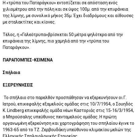
Η «τρύπα του Παταράγκου» εντοπίζεται σε απόσταση ενός
χιλιομέτρου από την πόλη και σε ύψος 100μ. από την επιφάνεια
της λίμνης, με συνολικό μήκος 35μ. Έχει διαδρόμους και αίθουσες
με σταλακτίτες και κίονες.
Τέλος, η «Γαλεότρυπα»βρίσκεται 50 μέτρα ψηλότερα από την
επιφάνεια της λίμνης, πιο χαμηλά από την «τρύπα του
Παταράγκου».
ΠΑΡΑΠΟΜΠΕΣ-ΚΕΙΜΕΝΑ
Σπήλαια
ΕΞΕΡΕΥΝΗΣΕΙΣ
Το σπήλαιο στο παρελθόν προσπάθησαν να εξερευνήσουν οι Γ.
Ιατρού, επικεφαλής εξαμελούς ομάδας στις 10/7/1954, ο Σουηδός
K. Lindberg επικεφαλής ομάδα νέων Καστοριάς στις 15-16/3/1954,
ο Μπρούσαλης υπεύθυνος πενταμελούς ομάδας. Η πρώτη
οργανωμένη εξερεύνηση και χαρτογράφηση του σπηλαίου έγινε το
1963-65 από το ΤΖ. Ζερβουδάκη υπεύθυνου κλιμακίου μελών της
Ελληνικής Σπηλαιολογικής Εταιρείας.