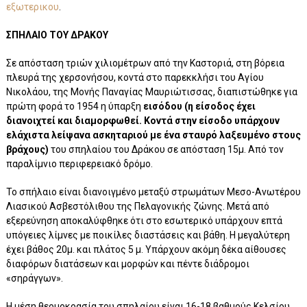
εξωτερικου
.
ΣΠΗΛΑΙΟ ΤΟΥ ΔΡΑΚΟΥ
Σε απόσταση τριών χιλιομέτρων από την Καστοριά, στη βόρεια
πλευρά της χερσονήσου, κοντά στο παρεκκλήσι του Αγίου
Νικολάου, της Μονής Παναγίας Μαυριώτισσας, διαπιστώθηκε για
πρώτη φορά το 1954 η ύπαρξη
εισόδου
(η είσοδος έχει
διανοιχτεί και διαμορφωθεί. Κοντά στην είσοδο υπάρχουν
ελάχιστα λείψανα ασκηταριού με ένα σταυρό λαξευμένο στους
βράχους)
του σπηλαίου του Δράκου σε απόσταση 15μ. Από τον
παραλίμνιο περιφερειακό δρόμο.
Το σπήλαιο είναι διανοιγμένο μεταξύ στρωμάτων Μεσο-Ανωτέρου
Λιασικού Ασβεστόλιθου της Πελαγονικής ζώνης. Μετά από
εξερεύνηση αποκαλύφθηκε ότι στο εσωτερικό υπάρχουν επτά
υπόγειες λίμνες με ποικίλες διαστάσεις και βάθη. Η μεγαλύτερη
έχει βάθος 20μ. και πλάτος 5 μ. Υπάρχουν ακόμη δέκα αίθουσες
διαφόρων διατάσεων και μορφών και πέντε διάδρομοι
«σηράγγων».
Η μέση θερμοκρασία του σπηλαίου είναι 16-18 βαθμούς Κελσίου