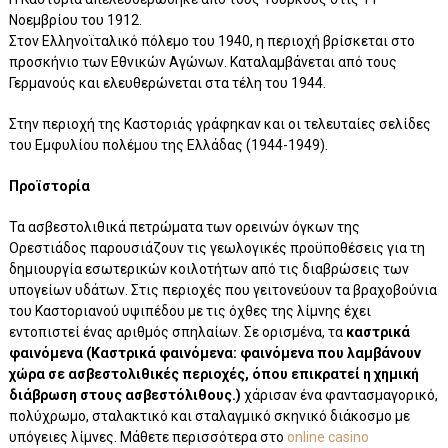
Νοεμβρίου του 1912.
Στον Ελληνοϊταλικό πόλεμο του 1940, η περιοχή βρίσκεται στο
προσκήνιο των Εθνικών Αγώνων. Καταλαμβάνεται από τους
Γερμανούς και ελευθερώνεται στα τέλη του 1944.
Στην περιοχή της Καστοριάς γράφηκαν και οι τελευταίες σελίδες
του Εμφυλίου πολέμου της Ελλάδας (1944-1949).
Προϊστορία
Τα ασβεστολιθικά πετρώματα των ορεινών όγκων της
Ορεστιάδος παρουσιάζουν τις γεωλογικές προϋποθέσεις για τη
δημιουργία εσωτερικών κοιλοτήτων από τις διαβρώσεις των
υπογείων υδάτων. Στις περιοχές που γειτονεύουν τα βραχοβούνια
του Καστοριανού υψιπέδου με τις όχθες της λίμνης έχει
εντοπιστεί ένας αριθμός σπηλαίων. Σε ορισμένα, τα
καστρικά
φαινόμενα (Καστρικά φαινόμενα: φαινόμενα που λαμβάνουν
χώρα σε ασβεστολιθικές περιοχές, όπου επικρατεί η χημική
διάβρωση στους ασβεστόλιθους.)
χάρισαν ένα φαντασμαγορικό,
πολύχρωμο, σταλακτικό και σταλαγμικό σκηνικό διάκοσμο με
υπόγειες λίμνες. Μάθετε περισσότερα στο
online casino